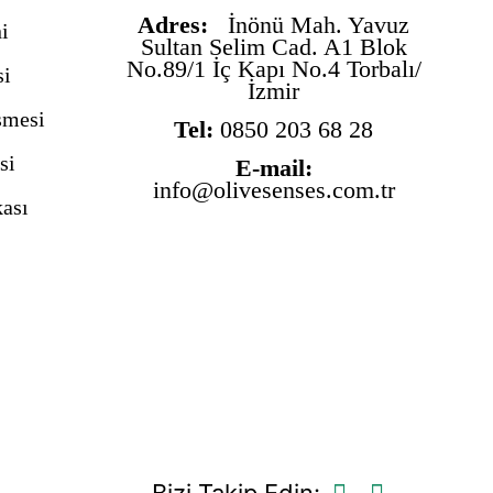
Adres:
İnönü Mah. Yavuz
i
Sultan Selim Cad. A1 Blok
No.89/1 İç Kapı No.4 Torbalı/
si
İzmir
şmesi
Tel:
0850 203 68 28
si
E-mail:
info@olivesenses.com.tr
kası