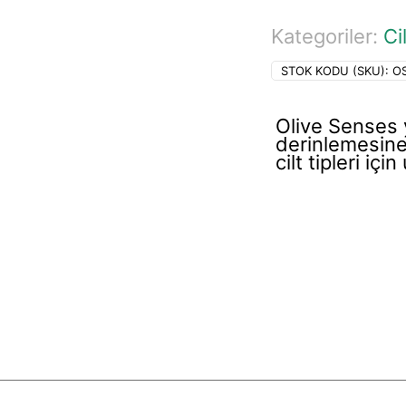
Kategoriler:
Ci
STOK KODU (SKU):
O
Olive Senses y
derinlemesine
cilt tipleri iç