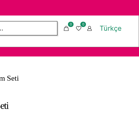
0
0
Türkçe
m Seti
eti