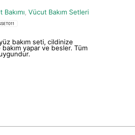
lt Bakımı
,
Vücut Bakım Setleri
SSET011
üz bakım seti, cildinize
 bakım yapar ve besler. Tüm
in uygundur.